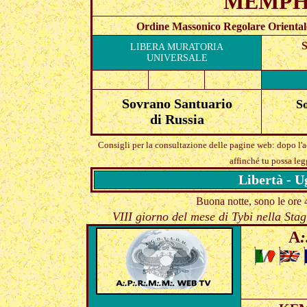
MEMPHI
Ordine Massonico Regolare Orientale
S
LIBERA MURATORIA
UNIVERSALE
Sovrano
Santuario
S
di
Russia
Consigli per la consultazione delle pagine web: dopo l'
affinché tu possa leg
Libertà - U
Buona notte, sono le ore
VIII giorno del mese di Tybi nella Sta
A
: