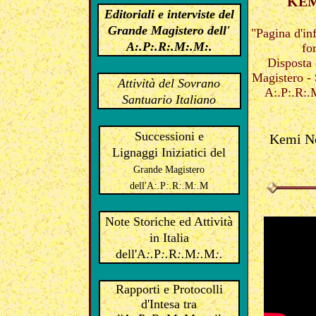
KEM
Editoriali e interviste del
Grande Magistero dell'
"Pagina d'in
A
:.
P
:.
R
:.
M
:.
M
:.
fo
Disposta 
Magistero - 
Attività del Sovrano
A:.P:.R:.
Santuario Italiano
Successioni e
Kemi Ne
Lignaggi Iniziatici del
Grande Magistero
dell'
A
:.
P
:.
R
:.
M
:.
M
Note Storiche ed Attività
in Italia
dell'A
:.
P
:.
R
:.
M
:.
M
:.
Rapporti e Protocolli
d'Intesa tra