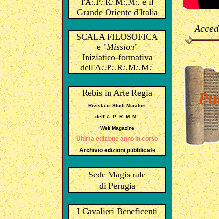
l'A
P
R
M
M
e il
:.
:.
:.
:.
:.
Grande Oriente d'Italia
Acced
SCALA FILOSOFICA
e "
Mission
"
Iniziatico-formativa
dell'A
:.
P
:.
R
:.
M
:.
M
:.
Rebis in Arte Regia
Pub
Rivista di Studi Muratori
dell'
A
:.
P
:.
R
:.
M
:.
M
:.
Web Magazine
Ultima edizione anno in corso
Archivio edizioni pubblicate
Sede Magistrale
di Perugia
I Cavalieri Beneficenti