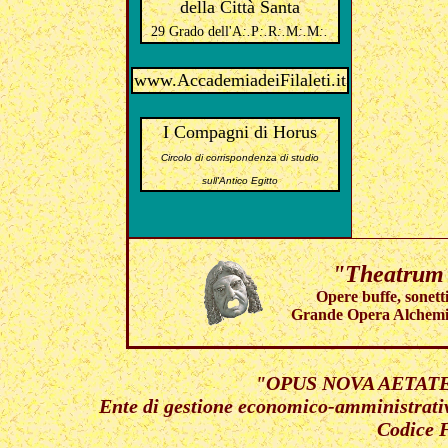
della Città Santa
29 Grado dell'A
:.
P
:.
R
:.
M
:.
M
:.
www.AccademiadeiFilaleti.it
I Compagni di Horus
Circolo di corrispondenza di studio
sull'Antico Egitto
"Theatrum
Opere buffe, sonetti
Grande Opera Alchemic
"OPUS NOVA AETATE" A
Ente di gestione economico-amministrati
Codice 