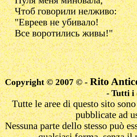
Пуля меня миновала,
Чтоб говорили нелживо:
"Евреев не убивало!
Все воротились живы!"
Rito Antic
Copyright © 2007 © -
- Tutti i
Tutte le aree di questo sito son
pubblicate ad u
Nessuna parte dello stesso può ess
qualsiasi forma, senza il 