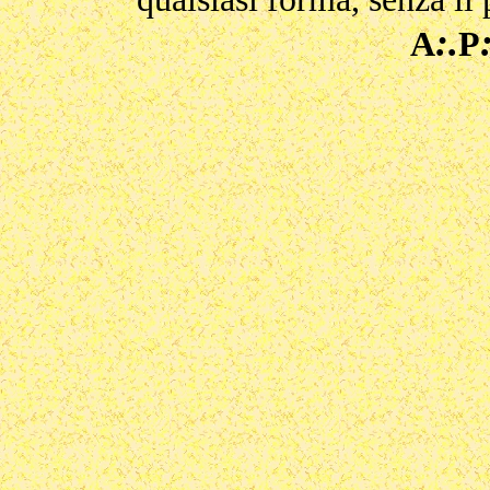
:.
A
P