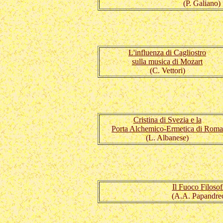
(P. Galiano)
L'influenza di Cagliostro
sulla musica di Mozart
(C. Vettori)
Cristina di Svezia e la
Porta Alchemico-Ermetica di Roma
(L. Albanese)
Il Fuoco Filosof
(A.A. Papandre