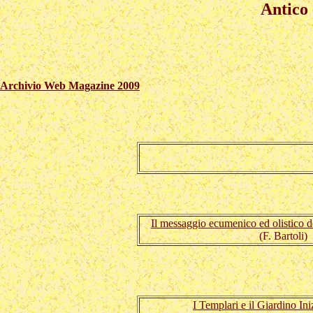
Antico
Archivio Web Magazine 2009
Il messaggio ecumenico ed olistico d
(F. Bartoli)
I Templari e il Giardino Iniz