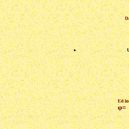
Da
U
Ed in
φ=