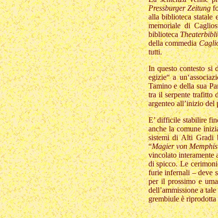
Pressburger Zeitung
fo
alla biblioteca statale
memoriale di Caglios
biblioteca
Theaterbibl
della commedia
Cagli
tutti.
In questo contesto si 
egizie“ a un‘associaz
Tamino e della sua Pami
tra il serpente trafitt
argenteo all’inizio de
E’ difficile stabilire 
anche la comune inizia
sistemi di Alti Gradi
“
Magier von Memphi
vincolato interamente a
di spicco. Le cerimonie
furie infernali – deve
per il prossimo e uma
dell’ammissione a tale 
grembiule è riprodotta