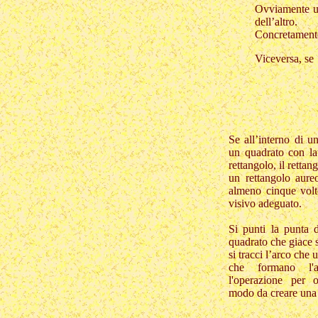
Ovviamente un
dell’altro.
Concretamen
Viceversa, 
Se all’interno di u
un quadrato con la
rettangolo, il retta
un rettangolo aureo
almeno cinque volte
visivo adeguato.
Si punti la punta 
quadrato che giace s
si tracci l’arco che u
che formano l'a
l'operazione per 
modo da creare una 