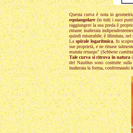
Questa curva è nota in geometri
equiangolare
(in tutti i suoi pun
raggiungere la sua preda è proprio
rimane inalterata indipendentemen
quindi misurabile, è illimitata, nel 
La
spirale logaritmica
, fu scope
sue proprietà, e ne rimase talmente
mutata resurgo
" (
Sebbene cambiat
Tale curva si ritrova in natura
i
del Nautilus sono costruite sulla 
inalterata la forma, confermando le