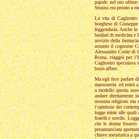
papale nel suo ultimo p
Strauss era pronto a me
La vita di Cagliostro
borghese di Giuseppe B
leggendaria. Anche in 
basilari di medicina e 
novizio della farmaci
assunto il cognome Ca
Alessandro Conte di Ca
Roma, viaggiò per l’E
Cagliostro speculava s
buon affare.
Ma egli fece parlare d
massoneria ed entrò a 
a modello questa assoc
andare direttamente i
nessuna religione ma 
l’opinione dei contemp
logge miste alle quali 
fratelli e sorelle. Lo
che le donne fossero 
preannunciata apertame
chiave metaforica a qu