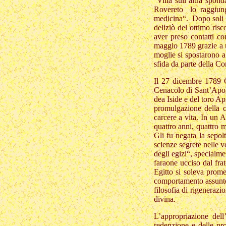
Villa sull’altra spond
Rovereto lo raggiunge
medicina“. Dopo soli 4
deliziò del ottimo ri
aver preso contatti c
maggio 1789 grazie a u
moglie si spostarono a
sfida da parte della C
Il 27 dicembre 1789 C
Cenacolo di Sant’Apoll
dea Iside e del toro Ap
promulgazione della c
carcere a vita. In un A
quattro anni, quattro 
Gli fu negata la sepol
scienze segrete nelle v
degli egizi“, specialm
faraone ucciso dal frat
Egitto si soleva promet
comportamento assunto 
filosofia di rigenerazi
divina.
L’appropriazione dell
redenzione e delle pro