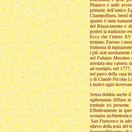
Plutarco e nelle avve
primarie dell’antico Eg
Champollions, bensì del
quanto è stata tramand
del Rinascimento e de
posteri la tradizione e
Ecco che l’intero XVI
termine. Furono i monu
fruttuosa di ispirazion
i più noti arredamenti 
nel
Palazzo Massimo
arredata una camera da
ad esempio, nel 1777, 
nel parco della casa i
o di Claude-Nicolas Le
I motivi egizi dovevano
Senza dubbio anche il
egittomania diffusa in
tombale ivi presente.
Effettivamente in que
scenario architettonico
San Francesco in adora
rilievo della testa del
riconoscibile torso di 