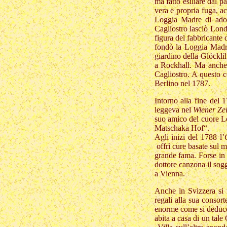
ma fatto esiliare dal 
vera e propria fuga, 
Loggia Madre di adoz
Cagliostro lasciò Lond
figura del fabbricante 
fondò la Loggia Madre
giardino della Glöcklih
a Rockhall. Ma anche q
Cagliostro. A questo 
Berlino nel 1787.
Intorno alla fine del
leggeva nel
Wiener Ze
suo amico del cuore L
Matschaka Hof“.
Agli inizi del 1788 l’
offrì cure basate sul
grande fama. Forse i
dottore canzona il sog
a Vienna.
Anche in Svizzera si 
regali alla sua consor
enorme come si deduce 
abita a casa di un tale