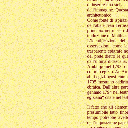
di inserire una stella 
dell‘immagine. Questa
architettonico.
Come fonte di ispirazi
dell’abate Jean Terras
principio nei misteri 
traduzione di Matthias
L’identificazione de
osservazioni, come la
trasparente epigrafe ne
del prete dietro le qu
dall’ultima didascali
Amburgo nel 1793 o in
colorito egizio. Ad Am
abiti egizi bensì entr
1795 mostrano addiritt
ebraica. Dall’altra pa
gennaio 1794 nel teatr
egiziana“ citate nel tes
Il fatto che gli eleme
presumibile fatto fino
tempo potrebbe averlo
dell’inquisizione papal
La sentenza venne pro