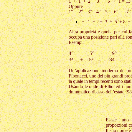
1 + 1 + 2 + 3 + 5 + 1 = 13
Oppure
1° 2° 3° 4° 5° 6° 7°
+ 1 + 2 + 3 + 5 + 8 + 1
Altra proprietà è quella per cui 
occupa una posizione pari alla so
Esempi:
4° 5° 9
3² + 5² = 3
Un’applicazione moderna dei nu
Fibonacci, uno dei più grandi prota
la quale in tempi recenti sono stati 
Usando le onde di Elliot ed i nume
drammatico ribasso dell’estate ‘98
Esiste uno 
proporzioni c
Il suo nome è