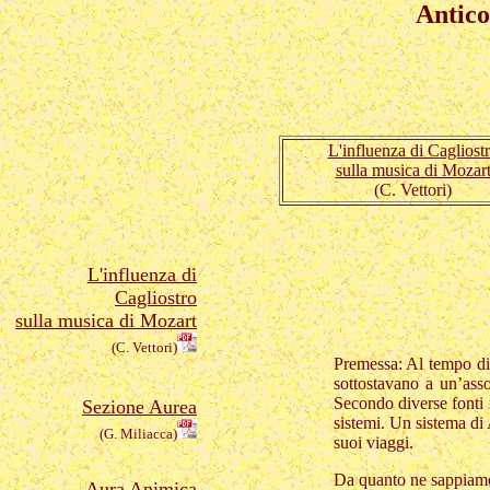
Antico
L'influenza di Cagliost
sulla musica di Mozar
(C. Vettori)
L'influenza di
Cagliostro
sulla musica di Mozart
(C. Vettori)
Premessa: Al tempo di 
sottostavano a un’asso
Secondo diverse fonti 
Sezione Aurea
sistemi. Un sistema di 
(G. Miliacca)
suoi viaggi.
Da quanto ne sappiamo 
Aura Animica