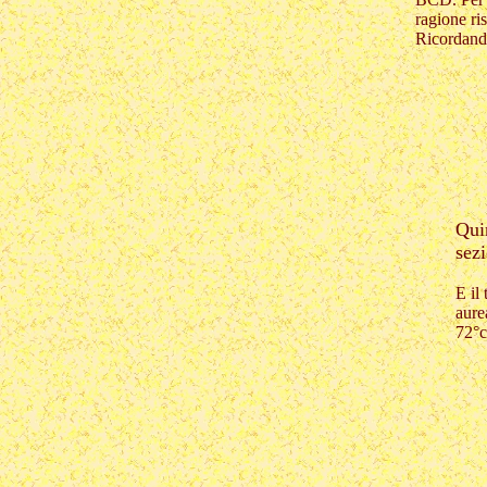
ragione ri
Ricordan
Quin
sezi
E il
aure
72°c