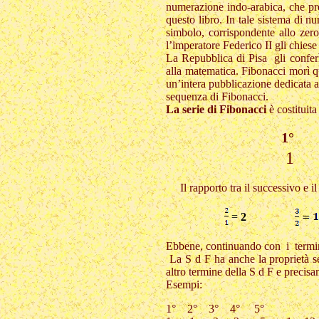
numerazione indo-arabica, che pre
questo libro. In tale sistema di n
simbolo, corrispondente allo zer
l’imperatore Federico II gli chies
La Repubblica di Pisa gli conferì 
alla matematica. Fibonacci morì q
un’intera pubblicazione dedicata a
sequenza di Fibonacci.
La serie di Fibonacci
è costituit
1°
1
Il rapporto tra il successivo e il
=
2
Ebbene, continuando con i termin
La S d F ha anche la proprietà s
altro termine della S d F e precis
Esempi:
1° 2° 3° 4° 5°