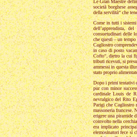
Le Gran Maestre defini
società borghese asse
della servilità“ che t
Come in tutti i sistemi
dell’apprendista, de
consuetudinari delle l
che questi – un tempo 
Cagliostro comprendeva
in caso di posto vacant
Cofto“, dietro la cui 
tributi ricevuti, si pr
ammessi in questa illu
stato proprio alimentato
Dopo i primi tentativi 
pur con minor successo
cardinale Louis de 
nevralgico del Rito Eg
Parigi che Cagliostro 
massoneria francese. No
erigere una piramide d
coinvolto nella cerchia
era implicato princip
elemosinatori fece sì 