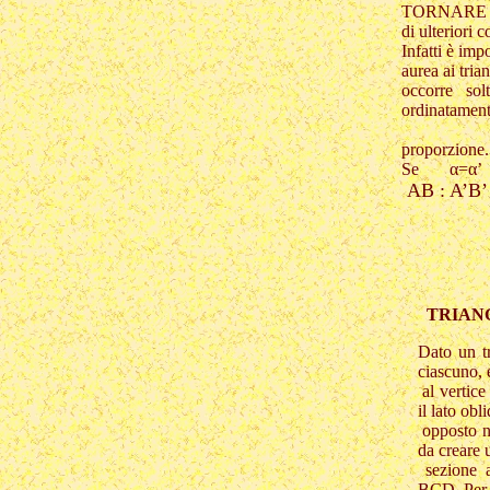
TORNARE 
di ulteriori 
Infatti è imp
aurea ai tria
occorre sol
ordinatamen
proporzione.
Se α=α’
AB : A’B’
TRIANG
Dato un tr
ciascuno, 
al vertice
il lato obl
opposto n
da creare 
sezione a
BCD. Per 