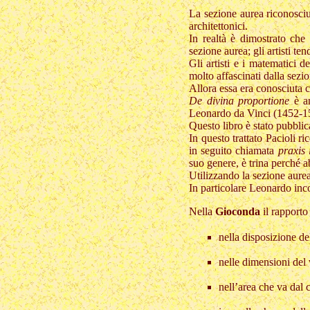
La sezione aurea riconosciu
architettonici.
In realtà è dimostrato che
sezione aurea; gli artisti t
Gli artisti e i matematici 
molto affascinati dalla sezi
Allora essa era conosciuta
De divina proportione
è an
Leonardo da Vinci (1452-1
Questo libro è stato pubblic
In questo trattato Pacioli ri
in seguito chiamata
praxis 
suo genere, è trina perché ab
Utilizzando la sezione aurea
In particolare Leonardo inco
Nella
Gioconda
il rapporto
nella disposizione d
nelle dimensioni del 
nell’area che va dal 