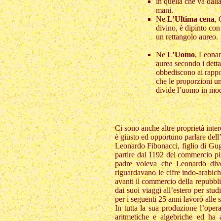
in quella che va dalla
mani.
Ne
L’Ultima cena
, 
divino, è dipinto con
un rettangolo aureo.
Ne
L’Uomo
, Leonar
aurea secondo i dett
obbediscono ai rappo
che le proporzioni u
divide l’uomo in mo
Ci sono anche altre proprietà inter
è giusto ed opportuno parlare del
Leonardo Fibonacci, figlio di Gug
partire dal 1192 del commercio pis
padre voleva che Leonardo diven
riguardavano le cifre indo-arabich
avanti il commercio della repubbli
dai suoi viaggi all’estero per stu
per i seguenti 25 anni lavorò all
In tutta la sua produzione l’oper
aritmetiche e algebriche ed ha 