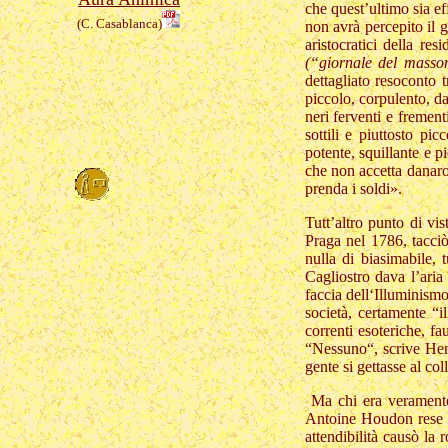
che quest’ultimo sia e
(C. Casablanca)
non avrà percepito il 
aristocratici della re
(“giornale del masso
dettagliato resoconto 
piccolo, corpulento, dal
neri ferventi e frement
sottili e piuttosto pi
potente, squillante e 
che non accetta danaro
prenda i soldi».
Tutt’altro punto di vi
Praga nel 1786, tacciò
nulla di biasimabile,
Cagliostro dava l’aria 
faccia dell‘Illuminismo
società, certamente “i
correnti esoteriche, f
“Nessuno“, scrive Hen
gente si gettasse al col
Ma chi era veramente 
Antoine Houdon rese i
attendibilità causò la 