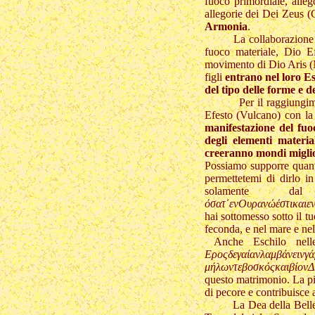
fuoco primordiale, alle
allegorie dei Dei Zeus (
Armonia
.
La collaborazione d
fuoco materiale, Dio E
movimento di Dio Aris (Ma
figli
entrano nel loro Es
del tipo delle forme e 
Per il raggiungimento d
Efesto (Vulcano) con la
manifestazione del fuo
degli elementi materi
creeranno mondi migli
Possiamo supporre quanto
permettetemi di dirlo 
solamente dal
όσατ΄ενΟυρανώέστικαιε
hai sottomesso sotto il tu
feconda, e nel mare e n
Anche Eschilo nelle
Εροςδεγαίανλαμβάνειν
μήλωντεβοσκόςκαιβίονΔ
questo matrimonio. La pi
di pecore e contribuisce a
La Dea della Bellezza,