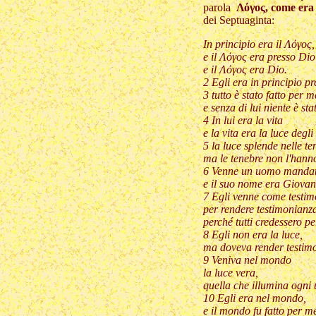
parola
Λόγος, come era 
dei Septuaginta:
In principio era il Λόγος,
e il Λόγος era presso Dio
e il Λόγος era Dio.
2 Egli era in principio p
3 tutto è stato fatto per m
e senza di lui niente è stat
4 In lui era la vita
e la vita era la luce degl
5 la luce splende nelle te
ma le tenebre non l'hanno
6 Venne un uomo mandat
e il suo nome era Giovan
7 Egli venne come testi
per rendere testimonianza
perché tutti credessero pe
8 Egli non era la luce,
ma doveva render testimo
9 Veniva nel mondo
la luce vera,
quella che illumina ogni
10 Egli era nel mondo,
e il mondo fu fatto per me