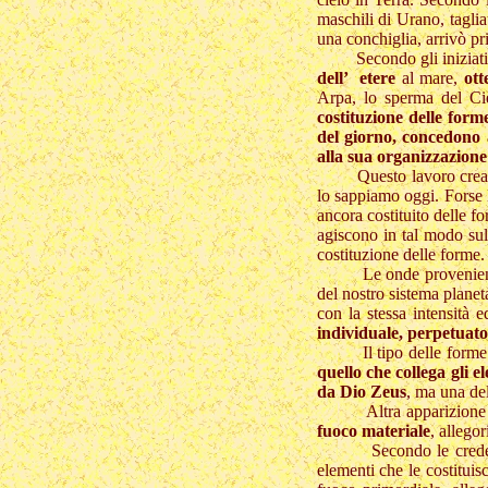
maschili di Urano, tagli
una conchiglia, arrivò pr
Secondo gli iniziati an
dell’ etere
al mare,
ott
Arpa, lo sperma del Ci
costituzione delle form
del giorno, concedono 
alla sua organizzazione
Questo lavoro creativo, 
lo sappiamo oggi. Forse 
ancora costituito delle f
agiscono in tal modo sull
costituzione delle forme.
Le onde provenienti da
del nostro sistema planet
con la stessa intensità 
individuale, perpetuato
Il tipo delle forme si
quello che collega gli e
da Dio Zeus
, ma una del
Altra apparizione del
fuoco materiale
, allego
Secondo le credenze 
elementi che le costitui