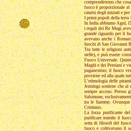
comprenderemo che cosa i
fuoco è proporzionale al 
catarsi degli iniziati e per
I primi popoli della terra
In India abbiamo Agnì, Dio
i regali dei Re Magi avev
grande riguardo per il f
avevano anche i Romani, 
fuochi di San Giovanni Ba
Tra tutte le religioni an
stelle), e può essere cons
Fuoco Universale. Quinto
Maghi e dei Persiani e vie
paganesimo; il fuoco ven
proviene ed alla quale tutt
L’etimologia delle piram
Jennings sostiene che al
sempre acceso. Presso g
Salomone, esclusivamente
tra le fiamme. Ovunque n
Cristiano.
La forza purificante de
purificare tramite il fu
setta di filosofi del fuo
fuoco e coltivavano il
s