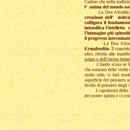
Cadmo che nella tradizion
l’ anima del mondo natu
La Dea Afrodite, unita
creazione dell’ indivi
raffigura il fondamento
intensifica l’intelletto 
l’immagine più splendid
il progresso interminabi
La Dea Afrodite ha ot
Ermafrodito
. Il concet
altro, riferito alle manif
solare e dell’eterno femmi
Chiedo scusa se Vi ho s
che esistono delle verit
molto utile, ci farà ren
superficie del pensiero 
livello di pensiero degli 
I capolavori dello spiri
del nostro spirito e ci con