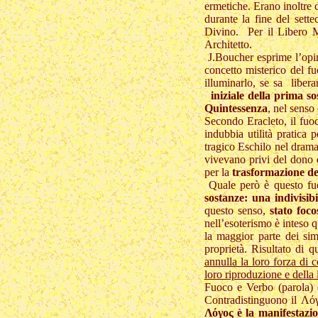
ermetiche. Erano inoltre c
durante la fine del sette
Divino. Per il Libero Mu
Architetto.
J.Boucher esprime l’opin
concetto misterico del fu
illuminarlo, se sa libe
iniziale della prima so
Quintessenza
, nel senso
Secondo Eracleto, il fuoc
indubbia utilità pratica 
tragico Eschilo nel dram
vivevano privi del dono 
per la
trasformazione dei
Quale però è questo fuo
sostanze: una indivisib
questo senso,
stato foc
nell’esoterismo è inteso q
la maggior parte dei si
proprietà. Risultato di 
annulla la loro forza di
loro riproduzione e della
Fuoco e Verbo (parola)
Contradistinguono il Λόγ
Λόγος è la manifestazio