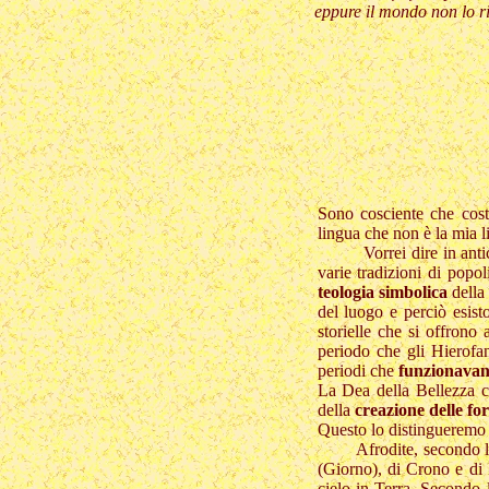
eppure il mondo non lo ri
Sono cosciente che cost
lingua che non è la mia l
Vorrei dire in anticipo 
varie tradizioni di pop
teologia simbolica
della 
del luogo e perciò esist
storielle che si offrono
periodo che gli Hierofan
periodi che
funzionavano
La Dea della Bellezza co
della
creazione delle fo
Questo lo distingueremo 
Afrodite, secondo le tra
(Giorno), di Crono e di
cielo in Terra. Secondo 