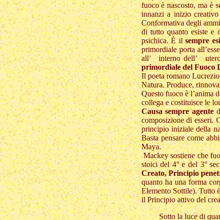
fuoco è nascosto, ma è se
innanzi a inizio creativo
Conformativa degli ammir
di tutto quanto esiste e 
psichica. È il
sempre esi
primordiale porta all’ess
all’ interno dell’ ute
primordiale del Fuoco Di
Il poeta romano Lucrezio a
Natura. Produce, rinnova,
Questo fuoco è l’anima de
collega e costituisce le l
Causa sempre agente
de
composizione di esseri. G
principio iniziale della 
Basta pensare come abbia
Maya.
Mackey sostiene che fuoco
stoici del 4° e del 3° 
Creato, Principio penetr
quanto ha una forma corpo
Elemento Sottile). Tutto 
il Principio attivo del crea
Sotto la luce di quanto 