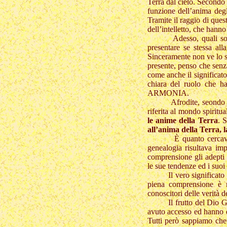
Terra dal cielo. Secondo 
funzione dell’anima deg
Tramite il raggio di ques
dell’intelletto, che hanno
Adesso, quali sono le 
presentare se stessa al
Sinceramente non ve lo so 
presente, penso che senz
come anche il significat
chiara del ruolo che 
ARMONIA.
Afrodite, seondo una tr
riferita al mondo spiritua
le anime della Terra
. 
all’anima della Terra, l
È quanto cercavano di 
genealogia risultava im
comprensione gli adepti
le sue tendenze ed i suoi
Il vero significato di 
piena comprensione è ri
conoscitori delle verità d
Il frutto del Dio Giove
avuto accesso ed hanno di
Tutti però sappiamo che