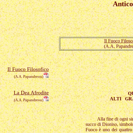
Antico
Il Fuoco Filoso
(A.A. Papandr
Il Fuoco Filosofico
(A.A. Papandreou)
La Dea Afrodite
Q
ALTI GRA
(A.A. Papandreou)
Alla fine di ogni s
succo di Dioniso, simbol
Fuoco è uno dei quattro 