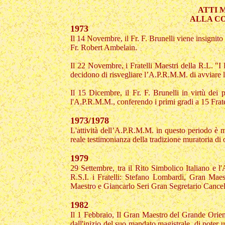
ATTI 
ALLA C
1973
Il 14 Novembre, il Fr. F. Brunelli viene insignito
Fr. Robert Ambelain.
Il 22 Novembre, i Fratelli Maestri della R.L. "I
decidono di risvegliare l’A.P.R.M.M. di avviare le
Il 15 Dicembre, il Fr. F. Brunelli in virtù dei p
l'A.P.R.M.M., conferendo i primi gradi a 15 Fratel
1973/1978
L'attività dell’A.P.R.M.M. in questo periodo è mo
reale testimonianza della tradizione muratoria di o
1979
29 Settembre, tra il Rito Simbolico Italiano e l
R.S.I. i Fratelli: Stefano Lombardi, Gran Mae
Maestro e Giancarlo Seri Gran Segretario Cancell
1982
Il 1 Febbraio, Il Gran Maestro del Grande Orient
dall'inizio del suo mandato magistrale, di poter u