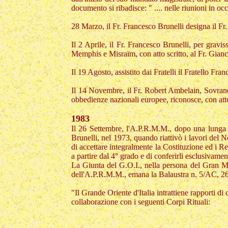
documento si ribadisce: " .... nelle riunioni in o
28 Marzo, il Fr. Francesco Brunelli designa il Fr.
Il 2 Aprile, il Fr. Francesco Brunelli, per gravis
Memphis e Misraïm, con atto scritto, al Fr. Gianc
Il 19 Agosto, assistito dai Fratelli il Fratello Fra
Il 14 Novembre, il Fr. Robert Ambelain, Sovrano 
obbedienze nazionali europee, riconosce, con atto s
1983
Il 26 Settembre, l'A.P.R.M.M., dopo una lunga tr
Brunelli, nel 1973, quando riattivò i lavori del 
di accettare integralmente la Costituzione ed i Re
a partire dal 4° grado e di conferirli esclusivamen
La Giunta del G.O.I., nella persona del Gran M
dell'A.P.R.M.M., emana la Balaustra n. 5/AC, 26
"Il Grande Oriente d'Italia intrattiene rapporti di 
collaborazione con i seguenti Corpi Rituali: