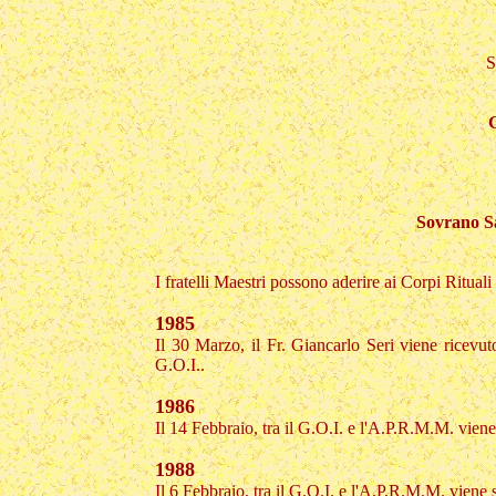
S
G
Sovrano Sa
I fratelli Maestri possono aderire ai Corpi Rituali
1985
Il 30 Marzo, il Fr. Giancarlo Seri viene ricevu
G.O.I..
1986
Il 14 Febbraio, tra il G.O.I. e l'A.P.R.M.M. viene
1988
Il 6 Febbraio, tra il G.O.I. e l'A.P.R.M.M. viene 