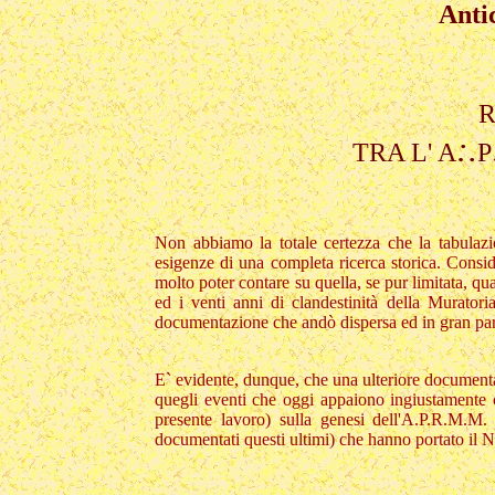
Anti
R
:.
TRA L' A
P
Non abbiamo la totale certezza che la tabulazion
esigenze di una completa ricerca storica. Consi
molto poter contare su quella, se pur limitata, quan
ed i venti anni di clandestinità della Murator
documentazione che andò dispersa ed in gran part
E` evidente, dunque, che una ulteriore documenta
quegli eventi che oggi appaiono ingiustamente 
presente lavoro) sulla genesi dell'A.P.R.M.M. 
documentati questi ultimi) che hanno portato il N