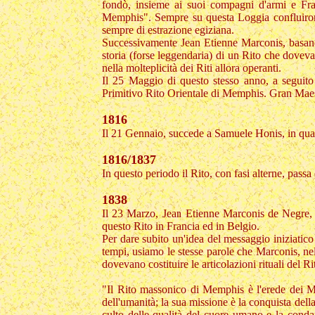
fondò, insieme ai suoi compagni d'armi e Fratel
Memphis". Sempre su questa Loggia confluirono,
sempre di estrazione egiziana.
Successivamente Jean Etienne Marconis, basandosi
storia (forse leggendaria) di un Rito che doveva 
nella molteplicità dei Riti allora operanti.
Il 25 Maggio di questo stesso anno, a seguito 
Primitivo Rito Orientale di Memphis. Gran Maes
1816
Il 21 Gennaio, succede a Samuele Honis, in quali
1816/1837
In questo periodo il Rito, con fasi alterne, passa
1838
Il 23 Marzo, Jean Etienne Marconis de Negre, e
questo Rito in Francia ed in Belgio.
Per dare subito un'idea del messaggio iniziatico
tempi, usiamo le stesse parole che Marconis, ne
dovevano costituire le articolazioni rituali del 
"Il Rito massonico di Memphis è l'erede dei Mis
dell'umanità; la sua missione è la conquista della
culto delle qualità del cuore umano e la condanna