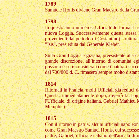
1789
Samuele Honis diviene Gran Maestro della Gran 
1798
In questo anno numerosi Ufficiali dell'armata n
nuova Loggia. Successivamente questa stessa 
provenienti dal periodo di Costantino) struttura
"Isis", presieduta dal Generale Klebèr.
Sulla Gran Loggia Egiziana, preesistente alla ca
grande discrezione, all’interno di comunità e
possono essere considerati come i naturali succes
dal 700/800 d. C. rimasero sempre molto distanti e
1814
Ritornati in Francia, molti Ufficiali già reduc
Questa, immediatamente dopo, diverrà la Loggi
l'Ufficiale, di origine italiana, Gabriel Mathie
Memphis).
1815
Con il ritorno in patria, alcuni ufficiali napo
come Gran Maestro Samuel Honis, cui successe 
padre, Gabriel, ufficiale italiano dell'armata di