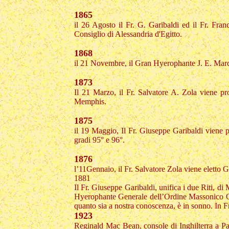
1865
il 26 Agosto il Fr. G. Garibaldi ed il Fr. Fr
Consiglio di Alessandria d'Egitto.
1868
il 21 Novembre, il Gran Hyerophante J. E. Marc
1873
Il 21 Marzo, il Fr. Salvatore A. Zola viene p
Memphis.
1875
il 19 Maggio, Il Fr. Giuseppe Garibaldi viene
gradi 95° e 96°.
1876
l’11Gennaio, il Fr. Salvatore Zola viene eletto
1881
Il Fr. Giuseppe Garibaldi, unifica i due Riti,
Hyerophante Generale dell’Ordine Massonico Or
quanto sia a nostra conoscenza, è in sonno. In F
1923
Reginald Mac Bean, console di Inghilterra a Pal