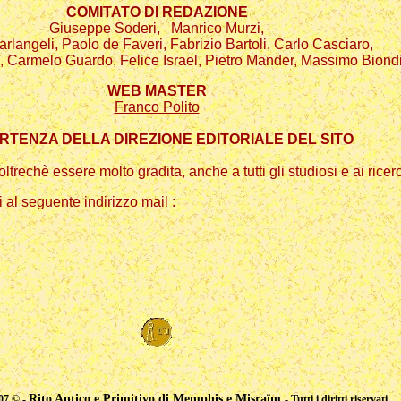
COMITATO DI REDAZIONE
Giuseppe Soderi, Manrico Murzi,
rlangeli, Paolo de Faveri, Fabrizio Bartoli, Carlo Casciaro,
 Carmelo Guardo, Felice Israel, Pietro Mander, Massimo Biondi
WEB MASTER
Franco Polito
RTENZA DELLA DIREZIONE EDITORIALE DEL SITO
oltrechè essere molto gradita, anche a tutti gli studiosi e ai rice
al seguente indirizzo mail :
Rito Antico e Primitivo di Memphis e Misraïm
07 © -
- Tutti i diritti riservati