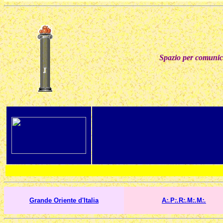
Spazio per comunica
Grande Oriente d'Italia
A
:.
P
:.
R
:.
M
:.
M
:.