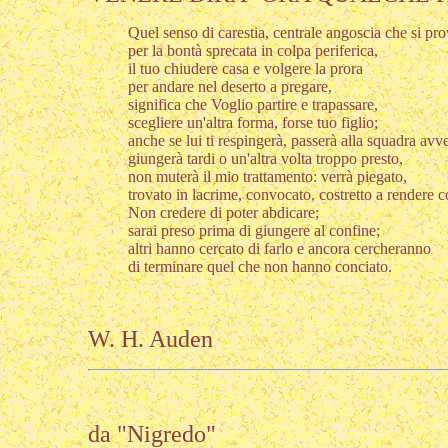
Quel senso di carestia, centrale angoscia che si pr
per la bontà sprecata in colpa periferica,
il tuo chiudere casa e volgere la prora
per andare nel deserto a pregare,
significa che Voglio partire e trapassare,
scegliere un'altra forma, forse tuo figlio;
anche se lui ti respingerà, passerà alla squadra avve
giungerà tardi o un'altra volta troppo presto,
non muterà il mio trattamento: verrà piegato,
trovato in lacrime, convocato, costretto a rendere c
Non credere di poter abdicare;
sarai preso prima di giungere al confine;
altri hanno cercato di farlo e ancora cercheranno
di terminare quel che non hanno conciato.
W. H. Auden
da "Nigredo"