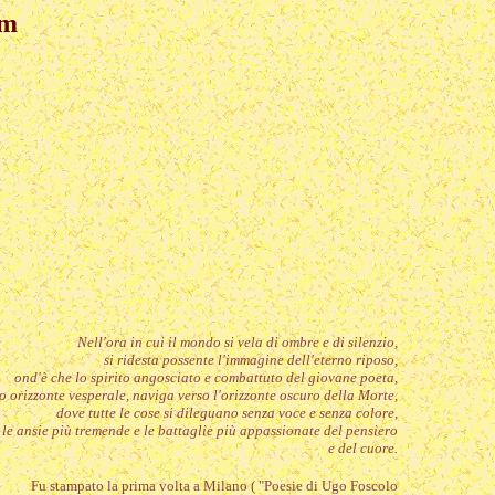
ïm
Nell'ora in cui il mondo si vela di ombre e di silenzio,
si ridesta possente l'immagine dell'eterno riposo,
ond'è che lo spirito angosciato e combattuto del giovane poeta,
o orizzonte vesperale, naviga verso l'orizzonte oscuro della Morte,
dove tutte le cose si dileguano senza voce e senza colore,
le ansie più tremende e le battaglie più appassionate del pensiero
e del cuore.
Fu stampato la prima volta a Milano ( "Poesie di Ugo Foscolo