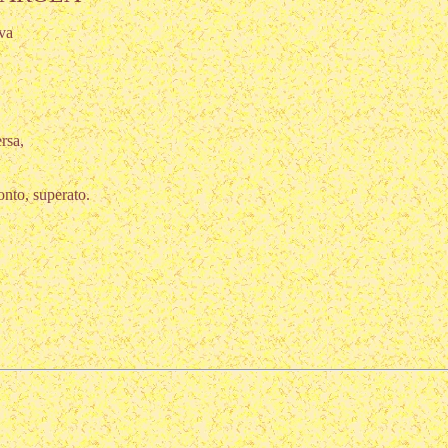
ova
rsa,
onto, superato.