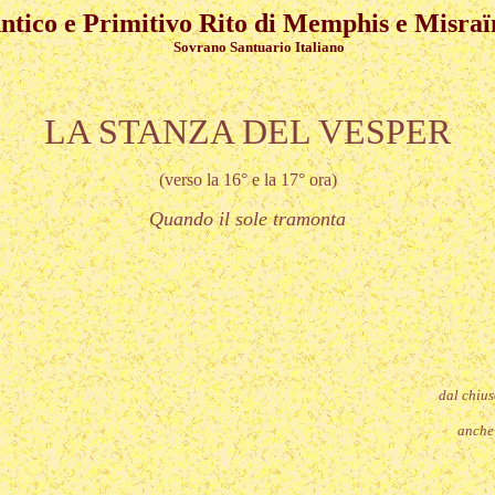
ntico e Primitivo Rito di Memphis e Misra
Sovrano Santuario Italiano
LA STANZA DEL VESPER
(verso la 16° e la 17° ora)
Quando il sole tramonta
dal chius
anche 