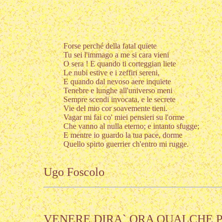
Forse perché della fatal quïete
Tu sei l'immago a me si cara vieni
O sera ! E quando ti corteggian liete
Le nubi estive e i zeffiri sereni,
E quando dal nevoso aere inquïete
Tenebre e lunghe all'universo meni
Sempre scendi invocata, e le secrete
Vie del mio cor soavemente tieni.
Vagar mi fai co' miei pensieri su l'orme
Che vanno al nulla eterno; e intanto sfugge;
E mentre io guardo la tua pace, dorme
Quello spirto guerrier ch'entro mi rugge.
Ugo Foscolo
VENERE DIRA` ORA QUALCHE 